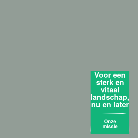
Voor een
sterk en
vitaal
landschap,
nu en later
Onze
missie